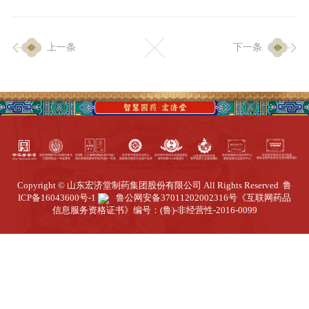
企业生产
上一条
下一条
生产设施
生产工艺
品质保证
质量中心
工业旅游
园区全览
Copyright © 山东宏济堂制药集团股份有限公司 All Rights Reserved
鲁
商务合作
ICP备16043600号-1
鲁公网安备37011202002316号
《互联网药品
信息服务资格证书》编号：(鲁)-非经营性-2016-0099
招标公告
商务中心
新闻动态
资讯要闻
视频中心
中医养生
联系我们