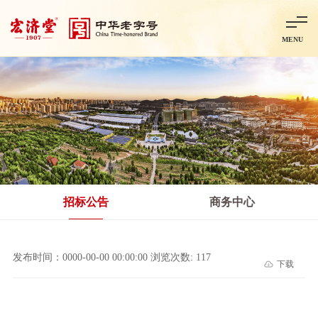
MENU
首页
走进宏济堂
集团概况
企业文化
百年历程
百年荣誉
分子公司
产品中心
非处方药
处方药
金牌阿胶
智慧中药房
中药饮片
招标公告
商务中心
智能制造
智慧中药房
莱芜智能智造项目
鲁北制药项目
阿胶智
发布时间：0000-00-00 00:00:00 浏览次数: 117
下载
科技与创新
中央研究院简介
研发平台
研发方向
合作交流