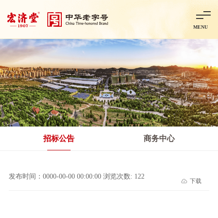
MENU
首页
走进宏济堂
集团概况
企业文化
百年历程
百年荣誉
分子公司
产品中心
非处方药
处方药
金牌阿胶
智慧中药房
中药饮片
招标公告
商务中心
智能制造
智慧中药房
莱芜智能智造项目
鲁北制药项目
阿胶智
发布时间：0000-00-00 00:00:00 浏览次数: 122
下载
科技与创新
中央研究院简介
研发平台
研发方向
合作交流