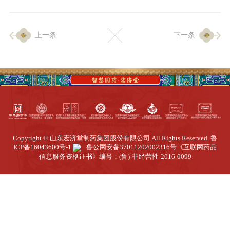
企业生产
上一条
下一条
生产设施
生产工艺
品质保证
质量中心
工业旅游
园区全览
Copyright © 山东宏济堂制药集团股份有限公司 All Rights Reserved
鲁
商务合作
ICP备16043600号-1
鲁公网安备37011202002316号
《互联网药品
信息服务资格证书》编号：(鲁)-非经营性-2016-0099
招标公告
商务中心
新闻动态
资讯要闻
视频中心
中医养生
联系我们