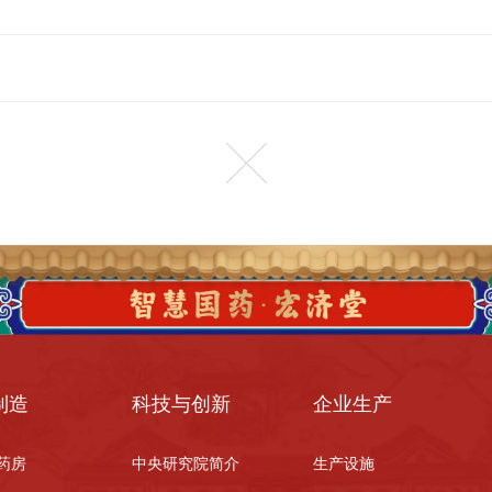
制造
科技与创新
企业生产
药房
中央研究院简介
生产设施