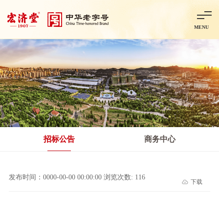
MENU
首页
走进宏济堂
集团概况
企业文化
百年历程
百年荣誉
分子公司
产品中心
非处方药
处方药
金牌阿胶
智慧中药房
中药饮片
招标公告
商务中心
智能制造
智慧中药房
莱芜智能智造项目
鲁北制药项目
阿胶智
发布时间：0000-00-00 00:00:00 浏览次数: 116
下载
科技与创新
中央研究院简介
研发平台
研发方向
合作交流