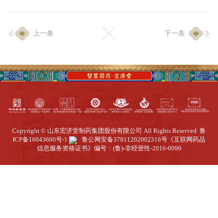
企业生产
上一条
下一条
生产设施
生产工艺
品质保证
质量中心
工业旅游
园区全览
Copyright © 山东宏济堂制药集团股份有限公司 All Rights Reserved
鲁
商务合作
ICP备16043600号-1
鲁公网安备37011202002316号
《互联网药品
信息服务资格证书》编号：(鲁)-非经营性-2016-0099
招标公告
商务中心
新闻动态
资讯要闻
视频中心
中医养生
联系我们