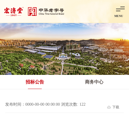
MENU
首页
走进宏济堂
集团概况
企业文化
百年历程
百年荣誉
分子公司
产品中心
非处方药
处方药
金牌阿胶
智慧中药房
中药饮片
招标公告
商务中心
智能制造
智慧中药房
莱芜智能智造项目
鲁北制药项目
阿胶智
发布时间：0000-00-00 00:00:00 浏览次数: 122
下载
科技与创新
中央研究院简介
研发平台
研发方向
合作交流