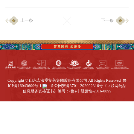
企业生产
上一条
下一条
生产设施
生产工艺
品质保证
质量中心
工业旅游
园区全览
Copyright © 山东宏济堂制药集团股份有限公司 All Rights Reserved
鲁
商务合作
ICP备16043600号-1
鲁公网安备37011202002316号
《互联网药品
信息服务资格证书》编号：(鲁)-非经营性-2016-0099
招标公告
商务中心
新闻动态
资讯要闻
视频中心
中医养生
联系我们