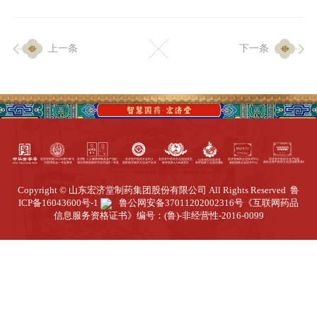
企业生产
上一条
下一条
生产设施
生产工艺
品质保证
质量中心
工业旅游
园区全览
Copyright © 山东宏济堂制药集团股份有限公司 All Rights Reserved
鲁
商务合作
ICP备16043600号-1
鲁公网安备37011202002316号
《互联网药品
信息服务资格证书》编号：(鲁)-非经营性-2016-0099
招标公告
商务中心
新闻动态
资讯要闻
视频中心
中医养生
联系我们