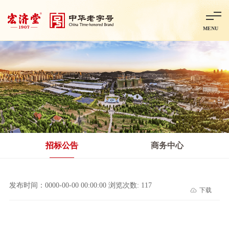
MENU
首页
走进宏济堂
集团概况
企业文化
百年历程
百年荣誉
分子公司
产品中心
非处方药
处方药
金牌阿胶
智慧中药房
中药饮片
招标公告
商务中心
智能制造
智慧中药房
莱芜智能智造项目
鲁北制药项目
阿胶智
发布时间：0000-00-00 00:00:00 浏览次数: 117
下载
科技与创新
中央研究院简介
研发平台
研发方向
合作交流