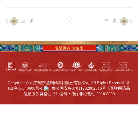
企业生产
上一条
下一条
生产设施
生产工艺
品质保证
质量中心
工业旅游
园区全览
Copyright © 山东宏济堂制药集团股份有限公司 All Rights Reserved
鲁
商务合作
ICP备16043600号-1
鲁公网安备37011202002316号
《互联网药品
信息服务资格证书》编号：(鲁)-非经营性-2016-0099
招标公告
商务中心
新闻动态
资讯要闻
视频中心
中医养生
联系我们