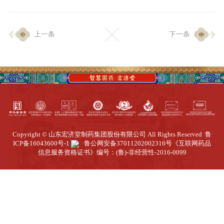
企业生产
上一条
下一条
生产设施
生产工艺
品质保证
质量中心
工业旅游
园区全览
Copyright © 山东宏济堂制药集团股份有限公司 All Rights Reserved
鲁
商务合作
ICP备16043600号-1
鲁公网安备37011202002316号
《互联网药品
信息服务资格证书》编号：(鲁)-非经营性-2016-0099
招标公告
商务中心
新闻动态
资讯要闻
视频中心
中医养生
联系我们