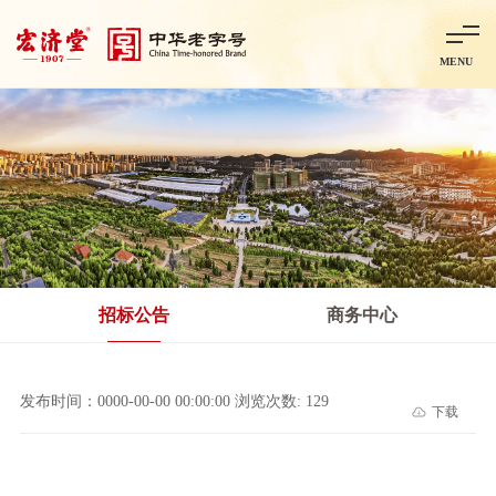
MENU
首页
走进宏济堂
集团概况
企业文化
百年历程
百年荣誉
分子公司
产品中心
非处方药
处方药
金牌阿胶
智慧中药房
中药饮片
招标公告
商务中心
智能制造
智慧中药房
莱芜智能智造项目
鲁北制药项目
阿胶智
发布时间：0000-00-00 00:00:00 浏览次数: 129
下载
科技与创新
中央研究院简介
研发平台
研发方向
合作交流