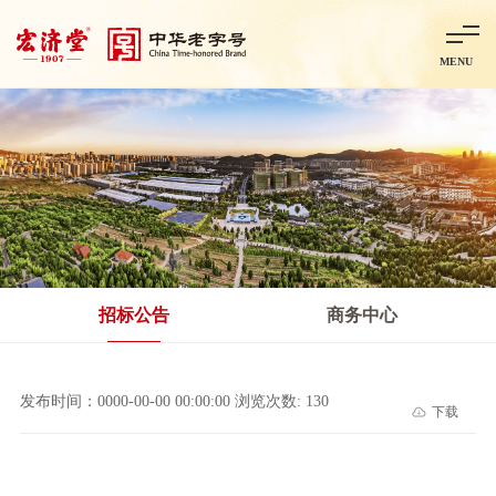
MENU
首页
走进宏济堂
集团概况
企业文化
百年历程
百年荣誉
分子公司
产品中心
非处方药
处方药
金牌阿胶
智慧中药房
中药饮片
招标公告
商务中心
智能制造
智慧中药房
莱芜智能智造项目
鲁北制药项目
阿胶智
发布时间：0000-00-00 00:00:00 浏览次数: 130
下载
科技与创新
中央研究院简介
研发平台
研发方向
合作交流