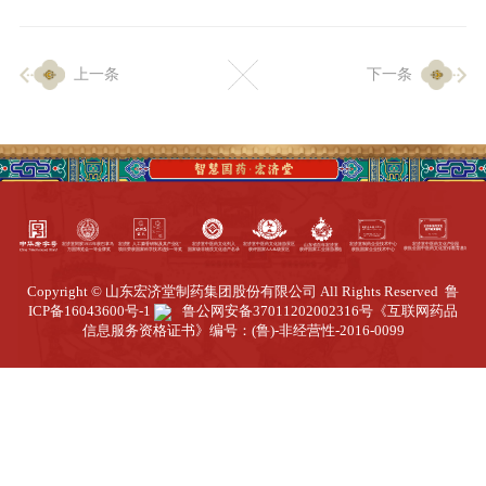
企业生产
上一条
下一条
生产设施
生产工艺
品质保证
质量中心
工业旅游
园区全览
Copyright © 山东宏济堂制药集团股份有限公司 All Rights Reserved
鲁
商务合作
ICP备16043600号-1
鲁公网安备37011202002316号
《互联网药品
信息服务资格证书》编号：(鲁)-非经营性-2016-0099
招标公告
商务中心
新闻动态
资讯要闻
视频中心
中医养生
联系我们