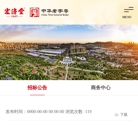
MENU
首页
走进宏济堂
集团概况
企业文化
百年历程
百年荣誉
分子公司
产品中心
非处方药
处方药
金牌阿胶
智慧中药房
中药饮片
招标公告
商务中心
智能制造
智慧中药房
莱芜智能智造项目
鲁北制药项目
阿胶智
发布时间：0000-00-00 00:00:00 浏览次数: 119
下载
科技与创新
中央研究院简介
研发平台
研发方向
合作交流