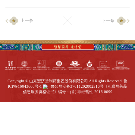
企业生产
上一条
下一条
生产设施
生产工艺
品质保证
质量中心
工业旅游
园区全览
Copyright © 山东宏济堂制药集团股份有限公司 All Rights Reserved
鲁
商务合作
ICP备16043600号-1
鲁公网安备37011202002316号
《互联网药品
信息服务资格证书》编号：(鲁)-非经营性-2016-0099
招标公告
商务中心
新闻动态
资讯要闻
视频中心
中医养生
联系我们