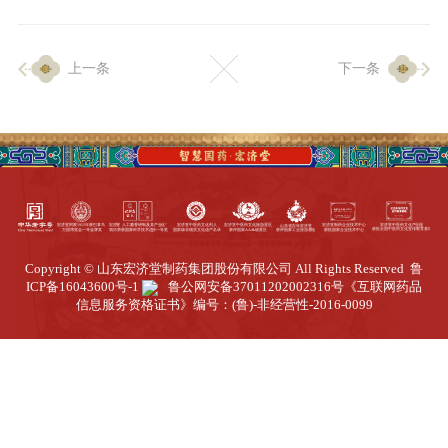
企业生产
上一条
下一条
生产设施
生产工艺
品质保证
质量中心
工业旅游
园区全览
Copyright © 山东宏济堂制药集团股份有限公司 All Rights Reserved
鲁
商务合作
ICP备16043600号-1
鲁公网安备37011202002316号
《互联网药品
信息服务资格证书》编号：(鲁)-非经营性-2016-0099
招标公告
商务中心
新闻动态
资讯要闻
视频中心
中医养生
联系我们