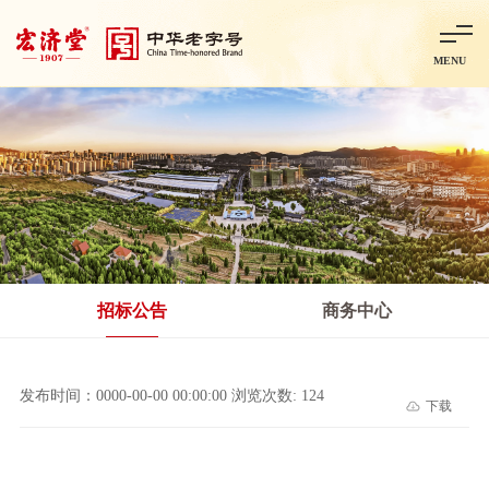
MENU
首页
走进宏济堂
集团概况
企业文化
百年历程
百年荣誉
分子公司
产品中心
非处方药
处方药
金牌阿胶
智慧中药房
中药饮片
招标公告
商务中心
智能制造
智慧中药房
莱芜智能智造项目
鲁北制药项目
阿胶智
发布时间：0000-00-00 00:00:00 浏览次数: 124
下载
科技与创新
中央研究院简介
研发平台
研发方向
合作交流