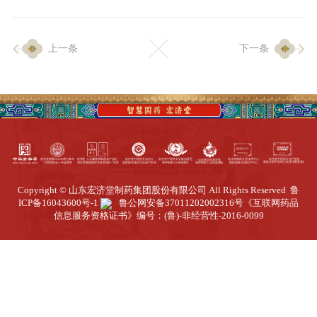
企业生产
上一条
下一条
生产设施
生产工艺
品质保证
质量中心
工业旅游
园区全览
Copyright © 山东宏济堂制药集团股份有限公司 All Rights Reserved
鲁
商务合作
ICP备16043600号-1
鲁公网安备37011202002316号
《互联网药品
信息服务资格证书》编号：(鲁)-非经营性-2016-0099
招标公告
商务中心
新闻动态
资讯要闻
视频中心
中医养生
联系我们