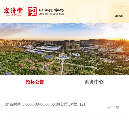
MENU
首页
走进宏济堂
集团概况
企业文化
百年历程
百年荣誉
分子公司
产品中心
非处方药
处方药
金牌阿胶
智慧中药房
中药饮片
招标公告
商务中心
智能制造
智慧中药房
莱芜智能智造项目
鲁北制药项目
阿胶智
发布时间：0000-00-00 00:00:00 浏览次数: 121
下载
科技与创新
中央研究院简介
研发平台
研发方向
合作交流