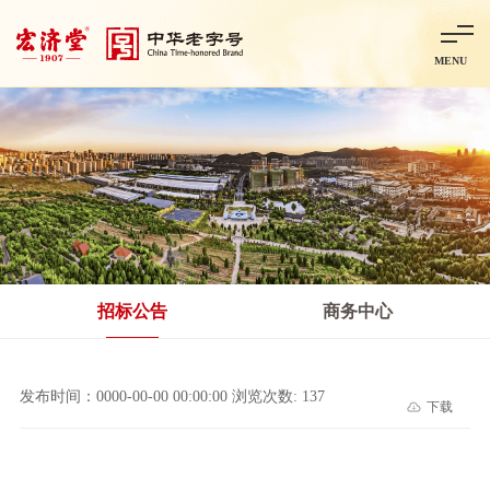
MENU
首页
走进宏济堂
集团概况
企业文化
百年历程
百年荣誉
分子公司
产品中心
非处方药
处方药
金牌阿胶
智慧中药房
中药饮片
招标公告
商务中心
智能制造
智慧中药房
莱芜智能智造项目
鲁北制药项目
阿胶智
发布时间：0000-00-00 00:00:00 浏览次数: 137
下载
科技与创新
中央研究院简介
研发平台
研发方向
合作交流