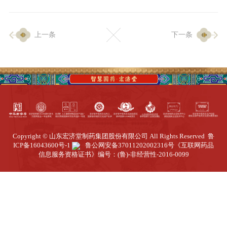
企业生产
上一条
下一条
生产设施
生产工艺
品质保证
质量中心
工业旅游
园区全览
Copyright © 山东宏济堂制药集团股份有限公司 All Rights Reserved
鲁
商务合作
ICP备16043600号-1
鲁公网安备37011202002316号
《互联网药品
信息服务资格证书》编号：(鲁)-非经营性-2016-0099
招标公告
商务中心
新闻动态
资讯要闻
视频中心
中医养生
联系我们