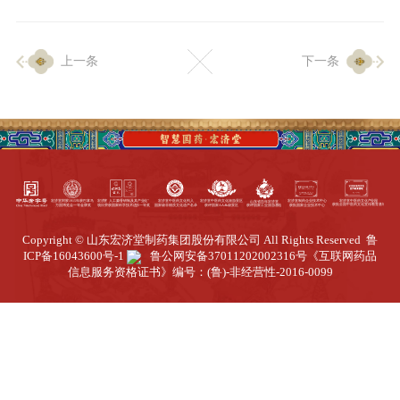
企业生产
上一条
下一条
生产设施
生产工艺
品质保证
质量中心
工业旅游
园区全览
Copyright © 山东宏济堂制药集团股份有限公司 All Rights Reserved
鲁
商务合作
ICP备16043600号-1
鲁公网安备37011202002316号
《互联网药品
信息服务资格证书》编号：(鲁)-非经营性-2016-0099
招标公告
商务中心
新闻动态
资讯要闻
视频中心
中医养生
联系我们