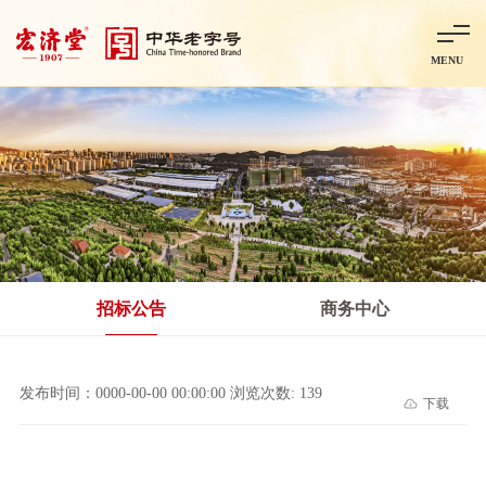
MENU
首页
走进宏济堂
集团概况
企业文化
百年历程
百年荣誉
分子公司
产品中心
非处方药
处方药
金牌阿胶
智慧中药房
中药饮片
招标公告
商务中心
智能制造
智慧中药房
莱芜智能智造项目
鲁北制药项目
阿胶智
发布时间：0000-00-00 00:00:00 浏览次数: 139
下载
科技与创新
中央研究院简介
研发平台
研发方向
合作交流