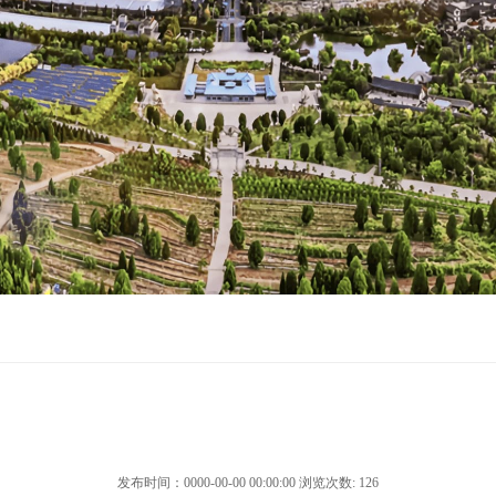
发布时间：0000-00-00 00:00:00 浏览次数: 126