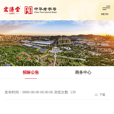
MENU
首页
走进宏济堂
集团概况
企业文化
百年历程
百年荣誉
分子公司
产品中心
非处方药
处方药
金牌阿胶
智慧中药房
中药饮片
招标公告
商务中心
智能制造
智慧中药房
莱芜智能智造项目
鲁北制药项目
阿胶智
发布时间：0000-00-00 00:00:00 浏览次数: 139
下载
科技与创新
中央研究院简介
研发平台
研发方向
合作交流