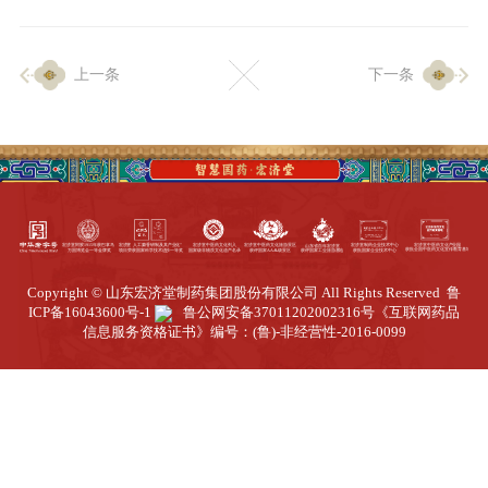
企业生产
上一条
下一条
生产设施
生产工艺
品质保证
质量中心
工业旅游
园区全览
Copyright © 山东宏济堂制药集团股份有限公司 All Rights Reserved
鲁
商务合作
ICP备16043600号-1
鲁公网安备37011202002316号
《互联网药品
信息服务资格证书》编号：(鲁)-非经营性-2016-0099
招标公告
商务中心
新闻动态
资讯要闻
视频中心
中医养生
联系我们