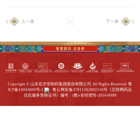
企业生产
上一条
下一条
生产设施
生产工艺
品质保证
质量中心
工业旅游
园区全览
Copyright © 山东宏济堂制药集团股份有限公司 All Rights Reserved
鲁
商务合作
ICP备16043600号-1
鲁公网安备37011202002316号
《互联网药品
信息服务资格证书》编号：(鲁)-非经营性-2016-0099
招标公告
商务中心
新闻动态
资讯要闻
视频中心
中医养生
联系我们