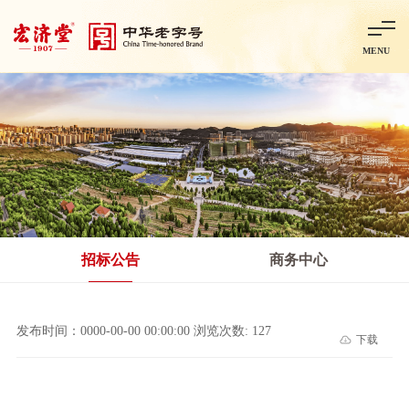
MENU
首页
走进宏济堂
集团概况
企业文化
百年历程
百年荣誉
分子公司
产品中心
非处方药
处方药
金牌阿胶
智慧中药房
中药饮片
招标公告
商务中心
智能制造
智慧中药房
莱芜智能智造项目
鲁北制药项目
阿胶智
发布时间：0000-00-00 00:00:00 浏览次数: 127
下载
科技与创新
中央研究院简介
研发平台
研发方向
合作交流