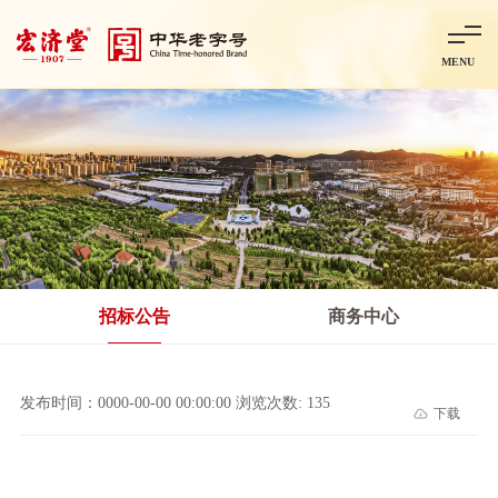
MENU
首页
走进宏济堂
集团概况
企业文化
百年历程
百年荣誉
分子公司
产品中心
非处方药
处方药
金牌阿胶
智慧中药房
中药饮片
招标公告
商务中心
智能制造
智慧中药房
莱芜智能智造项目
鲁北制药项目
阿胶智
发布时间：0000-00-00 00:00:00 浏览次数: 135
下载
科技与创新
中央研究院简介
研发平台
研发方向
合作交流