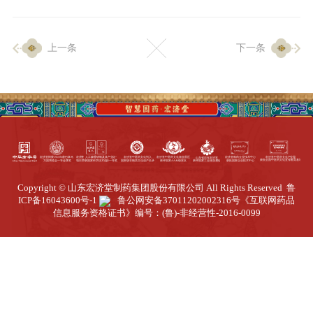
企业生产
上一条
下一条
生产设施
生产工艺
品质保证
质量中心
工业旅游
园区全览
Copyright © 山东宏济堂制药集团股份有限公司 All Rights Reserved
鲁
商务合作
ICP备16043600号-1
鲁公网安备37011202002316号
《互联网药品
信息服务资格证书》编号：(鲁)-非经营性-2016-0099
招标公告
商务中心
新闻动态
资讯要闻
视频中心
中医养生
联系我们