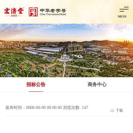
MENU
首页
走进宏济堂
集团概况
企业文化
百年历程
百年荣誉
分子公司
产品中心
非处方药
处方药
金牌阿胶
智慧中药房
中药饮片
招标公告
商务中心
智能制造
智慧中药房
莱芜智能智造项目
鲁北制药项目
阿胶智
发布时间：0000-00-00 00:00:00 浏览次数: 147
下载
科技与创新
中央研究院简介
研发平台
研发方向
合作交流