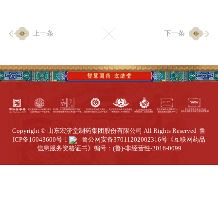
企业生产
上一条
下一条
生产设施
生产工艺
品质保证
质量中心
工业旅游
园区全览
Copyright © 山东宏济堂制药集团股份有限公司 All Rights Reserved
鲁
商务合作
ICP备16043600号-1
鲁公网安备37011202002316号
《互联网药品
信息服务资格证书》编号：(鲁)-非经营性-2016-0099
招标公告
商务中心
新闻动态
资讯要闻
视频中心
中医养生
联系我们