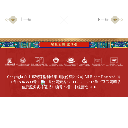
企业生产
上一条
下一条
生产设施
生产工艺
品质保证
质量中心
工业旅游
园区全览
Copyright © 山东宏济堂制药集团股份有限公司 All Rights Reserved
鲁
商务合作
ICP备16043600号-1
鲁公网安备37011202002316号
《互联网药品
信息服务资格证书》编号：(鲁)-非经营性-2016-0099
招标公告
商务中心
新闻动态
资讯要闻
视频中心
中医养生
联系我们