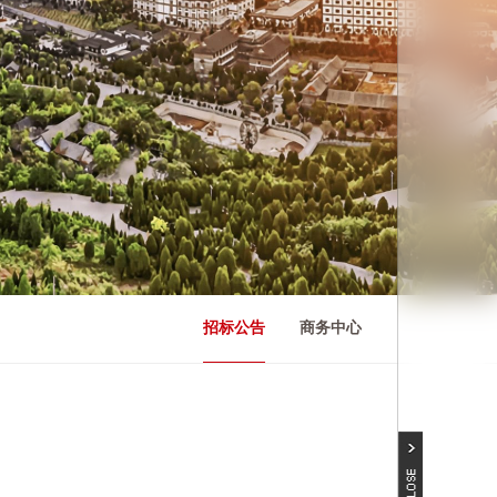
商务合作
新闻动态
联系我们
招标公告
商务中心