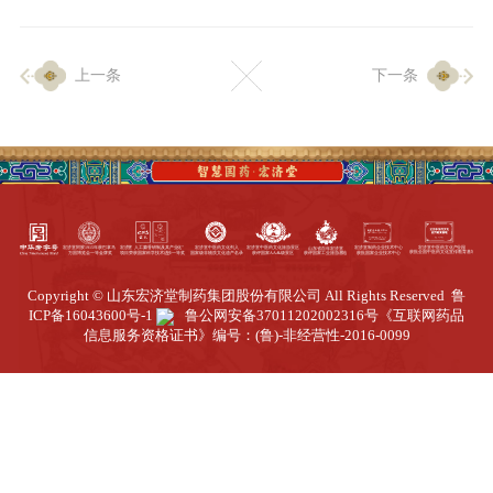
企业生产
上一条
下一条
生产设施
生产工艺
品质保证
质量中心
工业旅游
园区全览
Copyright © 山东宏济堂制药集团股份有限公司 All Rights Reserved
鲁
商务合作
ICP备16043600号-1
鲁公网安备37011202002316号
《互联网药品
信息服务资格证书》编号：(鲁)-非经营性-2016-0099
招标公告
商务中心
新闻动态
资讯要闻
视频中心
中医养生
联系我们