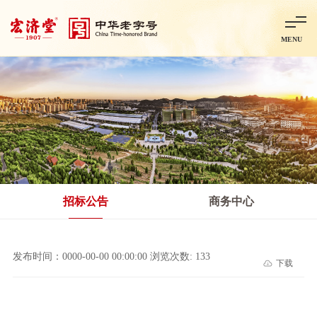
MENU
首页
走进宏济堂
集团概况
企业文化
百年历程
百年荣誉
分子公司
产品中心
非处方药
处方药
金牌阿胶
智慧中药房
中药饮片
招标公告
商务中心
智能制造
智慧中药房
莱芜智能智造项目
鲁北制药项目
阿胶智
发布时间：0000-00-00 00:00:00 浏览次数: 133
下载
科技与创新
中央研究院简介
研发平台
研发方向
合作交流