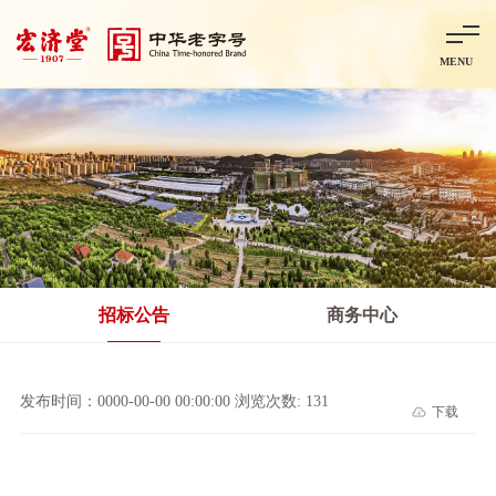
MENU
首页
走进宏济堂
集团概况
企业文化
百年历程
百年荣誉
分子公司
产品中心
非处方药
处方药
金牌阿胶
智慧中药房
中药饮片
招标公告
商务中心
智能制造
智慧中药房
莱芜智能智造项目
鲁北制药项目
阿胶智
发布时间：0000-00-00 00:00:00 浏览次数: 131
下载
科技与创新
中央研究院简介
研发平台
研发方向
合作交流