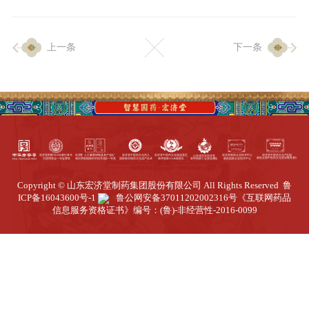
企业生产
上一条
下一条
生产设施
生产工艺
品质保证
质量中心
工业旅游
园区全览
Copyright © 山东宏济堂制药集团股份有限公司 All Rights Reserved
鲁
商务合作
ICP备16043600号-1
鲁公网安备37011202002316号
《互联网药品
信息服务资格证书》编号：(鲁)-非经营性-2016-0099
招标公告
商务中心
新闻动态
资讯要闻
视频中心
中医养生
联系我们