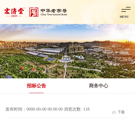
MENU
首页
走进宏济堂
集团概况
企业文化
百年历程
百年荣誉
分子公司
产品中心
非处方药
处方药
金牌阿胶
智慧中药房
中药饮片
招标公告
商务中心
智能制造
智慧中药房
莱芜智能智造项目
鲁北制药项目
阿胶智
发布时间：0000-00-00 00:00:00 浏览次数: 118
下载
科技与创新
中央研究院简介
研发平台
研发方向
合作交流