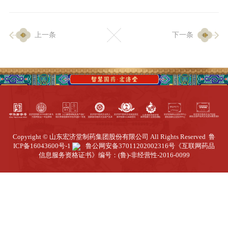
企业生产
上一条
下一条
生产设施
生产工艺
品质保证
质量中心
工业旅游
园区全览
Copyright © 山东宏济堂制药集团股份有限公司 All Rights Reserved
鲁
商务合作
ICP备16043600号-1
鲁公网安备37011202002316号
《互联网药品
信息服务资格证书》编号：(鲁)-非经营性-2016-0099
招标公告
商务中心
新闻动态
资讯要闻
视频中心
中医养生
联系我们