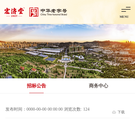
MENU
首页
走进宏济堂
集团概况
企业文化
百年历程
百年荣誉
分子公司
产品中心
非处方药
处方药
金牌阿胶
智慧中药房
中药饮片
招标公告
商务中心
智能制造
智慧中药房
莱芜智能智造项目
鲁北制药项目
阿胶智
发布时间：0000-00-00 00:00:00 浏览次数: 124
下载
科技与创新
中央研究院简介
研发平台
研发方向
合作交流