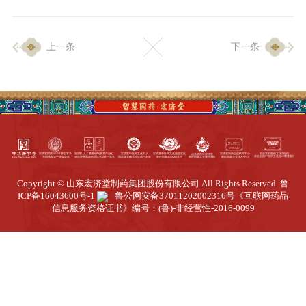
企业生产
上一条
下一条
生产设施
生产工艺
品质保证
质量中心
工业旅游
园区全览
Copyright © 山东宏济堂制药集团股份有限公司 All Rights Reserved
鲁
商务合作
ICP备16043600号-1
鲁公网安备37011202002316号
《互联网药品
信息服务资格证书》编号：(鲁)-非经营性-2016-0099
招标公告
商务中心
新闻动态
资讯要闻
视频中心
中医养生
联系我们