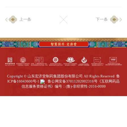
企业生产
上一条
下一条
生产设施
生产工艺
品质保证
质量中心
工业旅游
园区全览
Copyright © 山东宏济堂制药集团股份有限公司 All Rights Reserved
鲁
商务合作
ICP备16043600号-1
鲁公网安备37011202002316号
《互联网药品
信息服务资格证书》编号：(鲁)-非经营性-2016-0099
招标公告
商务中心
新闻动态
资讯要闻
视频中心
中医养生
联系我们