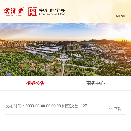
MENU
首页
走进宏济堂
集团概况
企业文化
百年历程
百年荣誉
分子公司
产品中心
非处方药
处方药
金牌阿胶
智慧中药房
中药饮片
招标公告
商务中心
智能制造
智慧中药房
莱芜智能智造项目
鲁北制药项目
阿胶智
发布时间：0000-00-00 00:00:00 浏览次数: 127
下载
科技与创新
中央研究院简介
研发平台
研发方向
合作交流