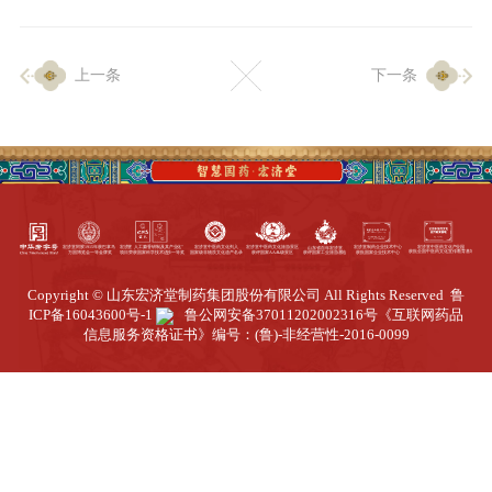
企业生产
上一条
下一条
生产设施
生产工艺
品质保证
质量中心
工业旅游
园区全览
Copyright © 山东宏济堂制药集团股份有限公司 All Rights Reserved
鲁
商务合作
ICP备16043600号-1
鲁公网安备37011202002316号
《互联网药品
信息服务资格证书》编号：(鲁)-非经营性-2016-0099
招标公告
商务中心
新闻动态
资讯要闻
视频中心
中医养生
联系我们