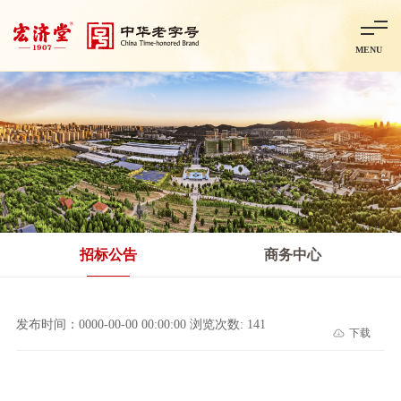
MENU
首页
走进宏济堂
集团概况
企业文化
百年历程
百年荣誉
分子公司
产品中心
非处方药
处方药
金牌阿胶
智慧中药房
中药饮片
招标公告
商务中心
智能制造
智慧中药房
莱芜智能智造项目
鲁北制药项目
阿胶智
发布时间：0000-00-00 00:00:00 浏览次数: 141
下载
科技与创新
中央研究院简介
研发平台
研发方向
合作交流