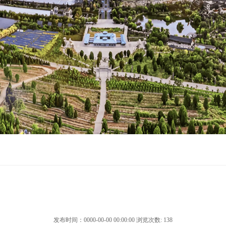
发布时间：0000-00-00 00:00:00 浏览次数: 138