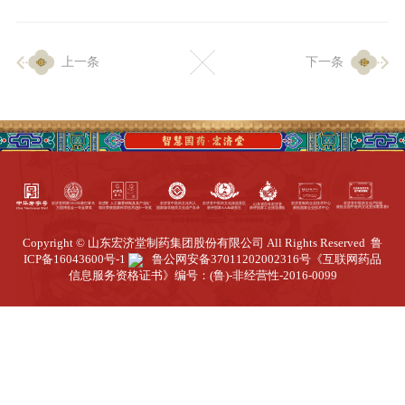
企业生产
上一条
下一条
生产设施
生产工艺
品质保证
质量中心
工业旅游
园区全览
Copyright © 山东宏济堂制药集团股份有限公司 All Rights Reserved
鲁
商务合作
ICP备16043600号-1
鲁公网安备37011202002316号
《互联网药品
信息服务资格证书》编号：(鲁)-非经营性-2016-0099
招标公告
商务中心
新闻动态
资讯要闻
视频中心
中医养生
联系我们