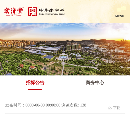
MENU
首页
走进宏济堂
集团概况
企业文化
百年历程
百年荣誉
分子公司
产品中心
非处方药
处方药
金牌阿胶
智慧中药房
中药饮片
招标公告
商务中心
智能制造
智慧中药房
莱芜智能智造项目
鲁北制药项目
阿胶智
发布时间：0000-00-00 00:00:00 浏览次数: 138
下载
科技与创新
中央研究院简介
研发平台
研发方向
合作交流