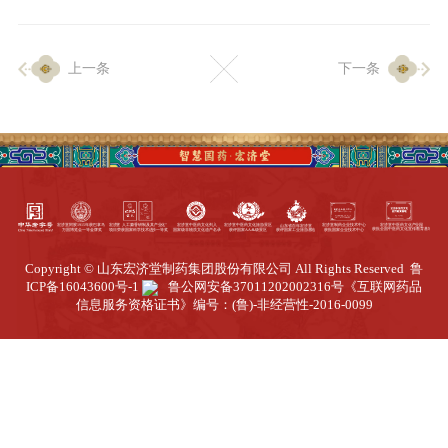
企业生产
上一条
下一条
生产设施
生产工艺
品质保证
质量中心
工业旅游
园区全览
Copyright © 山东宏济堂制药集团股份有限公司 All Rights Reserved
鲁
商务合作
ICP备16043600号-1
鲁公网安备37011202002316号
《互联网药品
信息服务资格证书》编号：(鲁)-非经营性-2016-0099
招标公告
商务中心
新闻动态
资讯要闻
视频中心
中医养生
联系我们