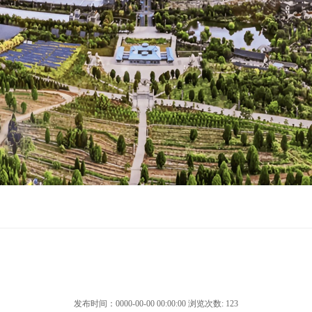
发布时间：0000-00-00 00:00:00 浏览次数: 123