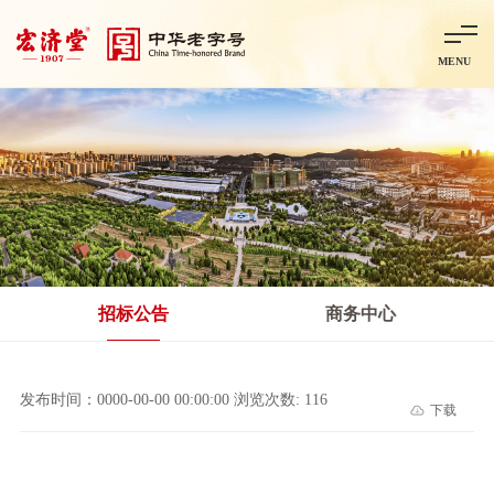
MENU
首页
走进宏济堂
集团概况
企业文化
百年历程
百年荣誉
分子公司
产品中心
非处方药
处方药
金牌阿胶
智慧中药房
中药饮片
招标公告
商务中心
智能制造
智慧中药房
莱芜智能智造项目
鲁北制药项目
阿胶智
发布时间：0000-00-00 00:00:00 浏览次数: 116
下载
科技与创新
中央研究院简介
研发平台
研发方向
合作交流