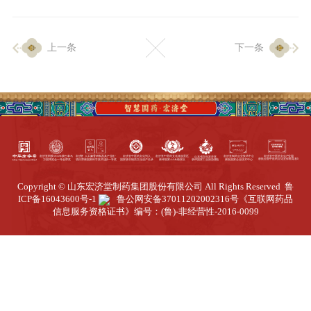
企业生产
上一条
下一条
生产设施
生产工艺
品质保证
质量中心
工业旅游
园区全览
Copyright © 山东宏济堂制药集团股份有限公司 All Rights Reserved
鲁
商务合作
ICP备16043600号-1
鲁公网安备37011202002316号
《互联网药品
信息服务资格证书》编号：(鲁)-非经营性-2016-0099
招标公告
商务中心
新闻动态
资讯要闻
视频中心
中医养生
联系我们