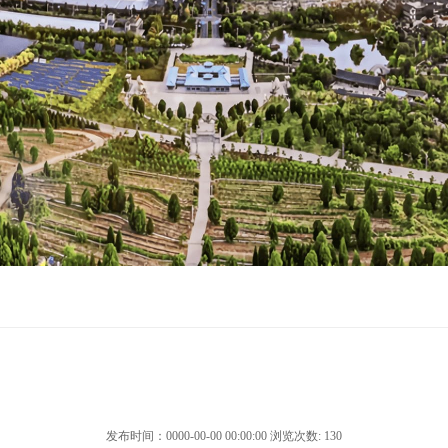
发布时间：0000-00-00 00:00:00 浏览次数: 130