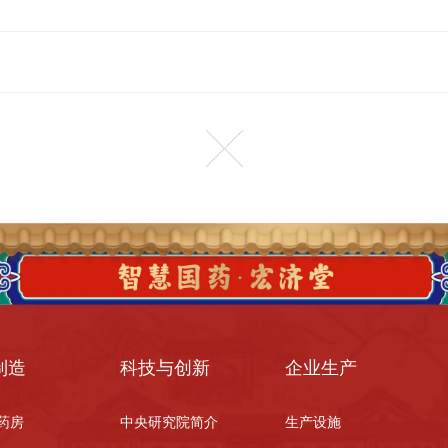
制造
科技与创新
企业生产
药房
中央研究院简介
生产设施