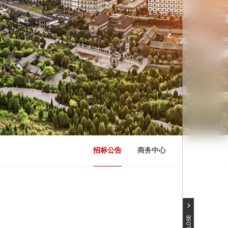
商务合作
新闻动态
联系我们
招标公告
商务中心