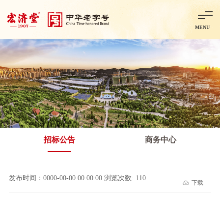
MENU
首页
走进宏济堂
集团概况
企业文化
百年历程
百年荣誉
分子公司
产品中心
非处方药
处方药
金牌阿胶
智慧中药房
中药饮片
招标公告
商务中心
智能制造
智慧中药房
莱芜智能智造项目
鲁北制药项目
阿胶智
发布时间：0000-00-00 00:00:00 浏览次数: 110
下载
科技与创新
中央研究院简介
研发平台
研发方向
合作交流