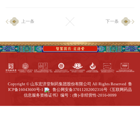
企业生产
上一条
下一条
生产设施
生产工艺
品质保证
质量中心
工业旅游
园区全览
Copyright © 山东宏济堂制药集团股份有限公司 All Rights Reserved
鲁
商务合作
ICP备16043600号-1
鲁公网安备37011202002316号
《互联网药品
信息服务资格证书》编号：(鲁)-非经营性-2016-0099
招标公告
商务中心
新闻动态
资讯要闻
视频中心
中医养生
联系我们