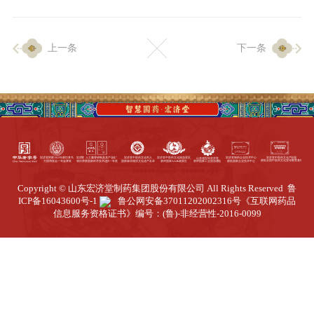
企业生产
上一条
下一条
生产设施
生产工艺
品质保证
质量中心
工业旅游
园区全览
Copyright © 山东宏济堂制药集团股份有限公司 All Rights Reserved
鲁
商务合作
ICP备16043600号-1
鲁公网安备37011202002316号
《互联网药品
信息服务资格证书》编号：(鲁)-非经营性-2016-0099
招标公告
商务中心
新闻动态
资讯要闻
视频中心
中医养生
联系我们