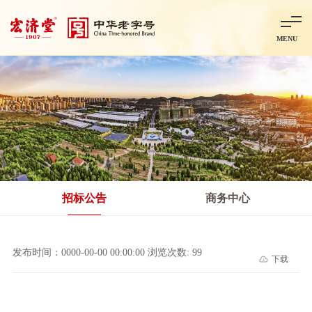
MENU
首页
走进宏济堂
集团概况
企业文化
百年历程
百年荣誉
分子公司
产品中心
非处方药
处方药
金牌阿胶
智慧中药房
中药饮片
招标公告
商务中心
智能制造
智慧中药房
莱芜智能智造项目
鲁北制药项目
阿胶智
发布时间：0000-00-00 00:00:00 浏览次数: 99
下载
科技与创新
中央研究院简介
研发平台
研发方向
合作交流