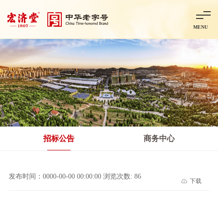
MENU
首页
走进宏济堂
集团概况
企业文化
百年历程
百年荣誉
分子公司
产品中心
非处方药
处方药
金牌阿胶
智慧中药房
中药饮片
招标公告
商务中心
智能制造
智慧中药房
莱芜智能智造项目
鲁北制药项目
阿胶智
发布时间：0000-00-00 00:00:00 浏览次数: 86
下载
科技与创新
中央研究院简介
研发平台
研发方向
合作交流