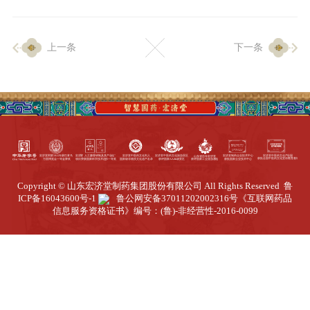
企业生产
上一条
下一条
生产设施
生产工艺
品质保证
质量中心
工业旅游
园区全览
Copyright © 山东宏济堂制药集团股份有限公司 All Rights Reserved
鲁
商务合作
ICP备16043600号-1
鲁公网安备37011202002316号
《互联网药品
信息服务资格证书》编号：(鲁)-非经营性-2016-0099
招标公告
商务中心
新闻动态
资讯要闻
视频中心
中医养生
联系我们