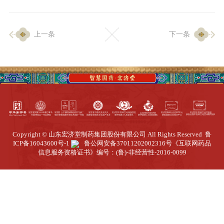
企业生产
上一条
下一条
生产设施
生产工艺
品质保证
质量中心
工业旅游
园区全览
Copyright © 山东宏济堂制药集团股份有限公司 All Rights Reserved
鲁
商务合作
ICP备16043600号-1
鲁公网安备37011202002316号
《互联网药品
信息服务资格证书》编号：(鲁)-非经营性-2016-0099
招标公告
商务中心
新闻动态
资讯要闻
视频中心
中医养生
联系我们