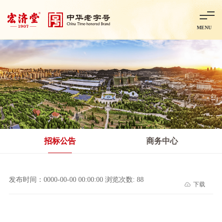
MENU
首页
走进宏济堂
集团概况
企业文化
百年历程
百年荣誉
分子公司
产品中心
非处方药
处方药
金牌阿胶
智慧中药房
中药饮片
招标公告
商务中心
智能制造
智慧中药房
莱芜智能智造项目
鲁北制药项目
阿胶智
发布时间：0000-00-00 00:00:00 浏览次数: 88
下载
科技与创新
中央研究院简介
研发平台
研发方向
合作交流