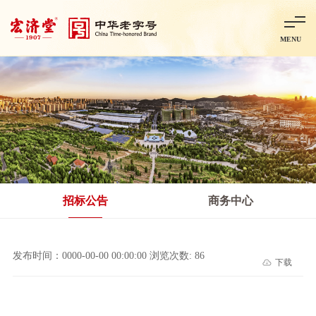
MENU
首页
走进宏济堂
集团概况
企业文化
百年历程
百年荣誉
分子公司
产品中心
非处方药
处方药
金牌阿胶
智慧中药房
中药饮片
招标公告
商务中心
智能制造
智慧中药房
莱芜智能智造项目
鲁北制药项目
阿胶智
发布时间：0000-00-00 00:00:00 浏览次数: 86
下载
科技与创新
中央研究院简介
研发平台
研发方向
合作交流