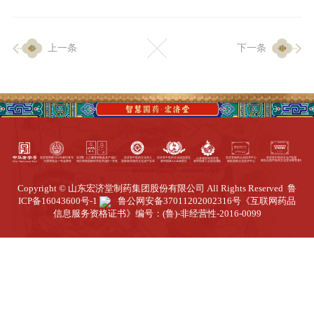
企业生产
上一条
下一条
生产设施
生产工艺
品质保证
质量中心
工业旅游
园区全览
Copyright © 山东宏济堂制药集团股份有限公司 All Rights Reserved
鲁
商务合作
ICP备16043600号-1
鲁公网安备37011202002316号
《互联网药品
信息服务资格证书》编号：(鲁)-非经营性-2016-0099
招标公告
商务中心
新闻动态
资讯要闻
视频中心
中医养生
联系我们