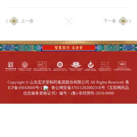
企业生产
上一条
下一条
生产设施
生产工艺
品质保证
质量中心
工业旅游
园区全览
Copyright © 山东宏济堂制药集团股份有限公司 All Rights Reserved
鲁
商务合作
ICP备16043600号-1
鲁公网安备37011202002316号
《互联网药品
信息服务资格证书》编号：(鲁)-非经营性-2016-0099
招标公告
商务中心
新闻动态
资讯要闻
视频中心
中医养生
联系我们