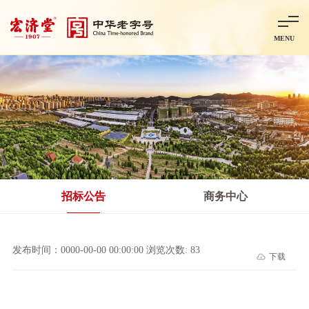
MENU
首页
走进宏济堂
集团概况
企业文化
百年历程
百年荣誉
分子公司
产品中心
非处方药
处方药
金牌阿胶
智慧中药房
中药饮片
招标公告
商务中心
智能制造
智慧中药房
莱芜智能智造项目
鲁北制药项目
阿胶智
发布时间：0000-00-00 00:00:00 浏览次数: 83
下载
科技与创新
中央研究院简介
研发平台
研发方向
合作交流