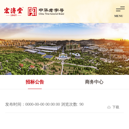
MENU
首页
走进宏济堂
集团概况
企业文化
百年历程
百年荣誉
分子公司
产品中心
非处方药
处方药
金牌阿胶
智慧中药房
中药饮片
招标公告
商务中心
智能制造
智慧中药房
莱芜智能智造项目
鲁北制药项目
阿胶智
发布时间：0000-00-00 00:00:00 浏览次数: 90
下载
科技与创新
中央研究院简介
研发平台
研发方向
合作交流