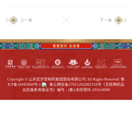
企业生产
上一条
下一条
生产设施
生产工艺
品质保证
质量中心
工业旅游
园区全览
Copyright © 山东宏济堂制药集团股份有限公司 All Rights Reserved
鲁
商务合作
ICP备16043600号-1
鲁公网安备37011202002316号
《互联网药品
信息服务资格证书》编号：(鲁)-非经营性-2016-0099
招标公告
商务中心
新闻动态
资讯要闻
视频中心
中医养生
联系我们