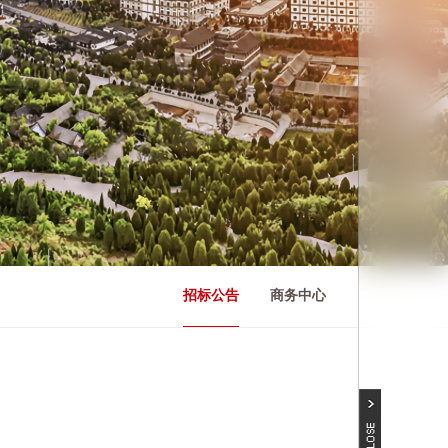
商务合作
新闻动态
联系我们
招标公告
商务中心