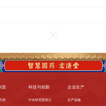
制造
科技与创新
企业生产
药房
中央研究院简介
生产设施