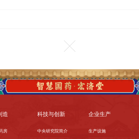
制造
科技与创新
企业生产
药房
中央研究院简介
生产设施