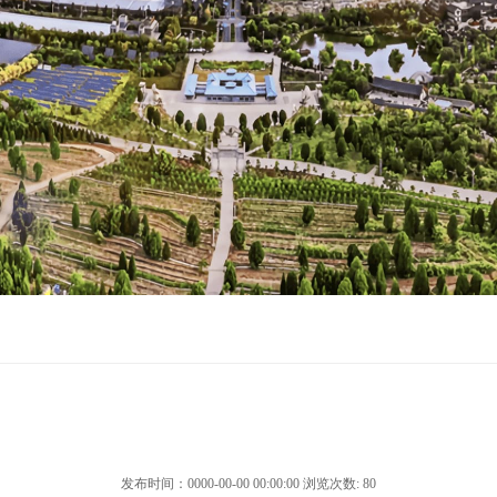
发布时间：0000-00-00 00:00:00 浏览次数: 80