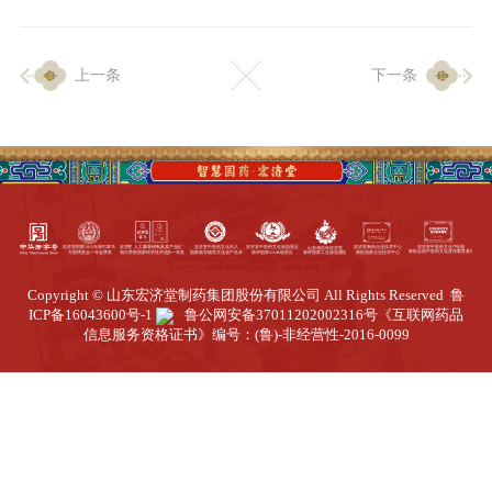
企业生产
上一条
下一条
生产设施
生产工艺
品质保证
质量中心
工业旅游
园区全览
Copyright © 山东宏济堂制药集团股份有限公司 All Rights Reserved
鲁
商务合作
ICP备16043600号-1
鲁公网安备37011202002316号
《互联网药品
信息服务资格证书》编号：(鲁)-非经营性-2016-0099
招标公告
商务中心
新闻动态
资讯要闻
视频中心
中医养生
联系我们