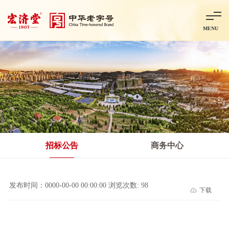
MENU
首页
走进宏济堂
集团概况
企业文化
百年历程
百年荣誉
分子公司
产品中心
非处方药
处方药
金牌阿胶
智慧中药房
中药饮片
招标公告
商务中心
智能制造
智慧中药房
莱芜智能智造项目
鲁北制药项目
阿胶智
发布时间：0000-00-00 00:00:00 浏览次数: 98
下载
科技与创新
中央研究院简介
研发平台
研发方向
合作交流