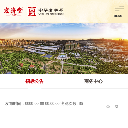
MENU
首页
走进宏济堂
集团概况
企业文化
百年历程
百年荣誉
分子公司
产品中心
非处方药
处方药
金牌阿胶
智慧中药房
中药饮片
招标公告
商务中心
智能制造
智慧中药房
莱芜智能智造项目
鲁北制药项目
阿胶智
发布时间：0000-00-00 00:00:00 浏览次数: 86
下载
科技与创新
中央研究院简介
研发平台
研发方向
合作交流