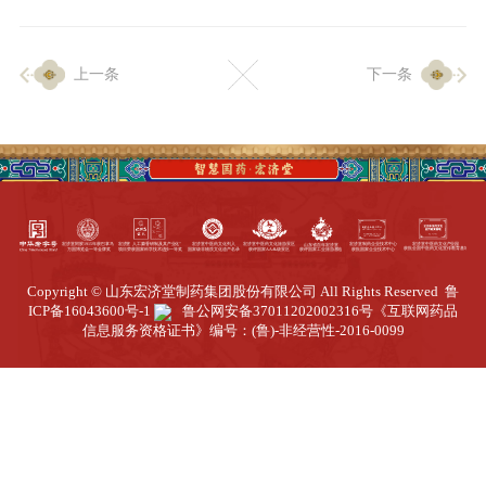
企业生产
上一条
下一条
生产设施
生产工艺
品质保证
质量中心
工业旅游
园区全览
Copyright © 山东宏济堂制药集团股份有限公司 All Rights Reserved
鲁
商务合作
ICP备16043600号-1
鲁公网安备37011202002316号
《互联网药品
信息服务资格证书》编号：(鲁)-非经营性-2016-0099
招标公告
商务中心
新闻动态
资讯要闻
视频中心
中医养生
联系我们