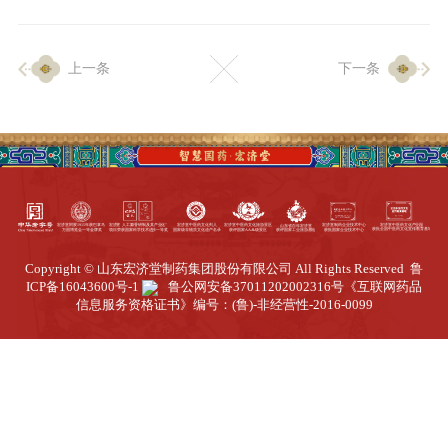
企业生产
上一条
下一条
生产设施
生产工艺
品质保证
质量中心
工业旅游
园区全览
Copyright © 山东宏济堂制药集团股份有限公司 All Rights Reserved
鲁
商务合作
ICP备16043600号-1
鲁公网安备37011202002316号
《互联网药品
信息服务资格证书》编号：(鲁)-非经营性-2016-0099
招标公告
商务中心
新闻动态
资讯要闻
视频中心
中医养生
联系我们