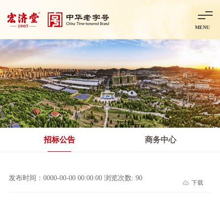
MENU
首页
走进宏济堂
集团概况
企业文化
百年历程
百年荣誉
分子公司
产品中心
非处方药
处方药
金牌阿胶
智慧中药房
中药饮片
招标公告
商务中心
智能制造
智慧中药房
莱芜智能智造项目
鲁北制药项目
阿胶智
发布时间：0000-00-00 00:00:00 浏览次数: 90
下载
科技与创新
中央研究院简介
研发平台
研发方向
合作交流