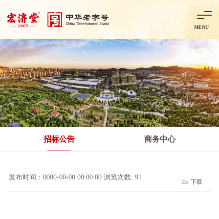
MENU
首页
走进宏济堂
集团概况
企业文化
百年历程
百年荣誉
分子公司
产品中心
非处方药
处方药
金牌阿胶
智慧中药房
中药饮片
招标公告
商务中心
智能制造
智慧中药房
莱芜智能智造项目
鲁北制药项目
阿胶智
发布时间：0000-00-00 00:00:00 浏览次数: 91
下载
科技与创新
中央研究院简介
研发平台
研发方向
合作交流