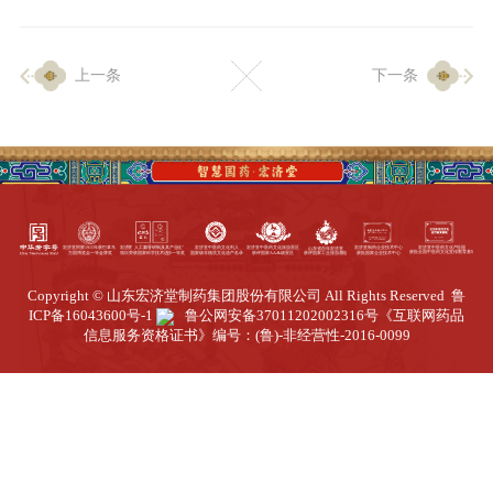
企业生产
上一条
下一条
生产设施
生产工艺
品质保证
质量中心
工业旅游
园区全览
Copyright © 山东宏济堂制药集团股份有限公司 All Rights Reserved
鲁
商务合作
ICP备16043600号-1
鲁公网安备37011202002316号
《互联网药品
信息服务资格证书》编号：(鲁)-非经营性-2016-0099
招标公告
商务中心
新闻动态
资讯要闻
视频中心
中医养生
联系我们