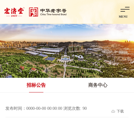
MENU
首页
走进宏济堂
集团概况
企业文化
百年历程
百年荣誉
分子公司
产品中心
非处方药
处方药
金牌阿胶
智慧中药房
中药饮片
招标公告
商务中心
智能制造
智慧中药房
莱芜智能智造项目
鲁北制药项目
阿胶智
发布时间：0000-00-00 00:00:00 浏览次数: 90
下载
科技与创新
中央研究院简介
研发平台
研发方向
合作交流