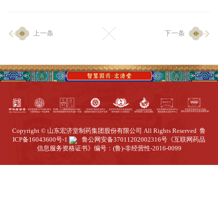
企业生产
上一条
下一条
生产设施
生产工艺
品质保证
质量中心
工业旅游
园区全览
Copyright © 山东宏济堂制药集团股份有限公司 All Rights Reserved
鲁
商务合作
ICP备16043600号-1
鲁公网安备37011202002316号
《互联网药品
信息服务资格证书》编号：(鲁)-非经营性-2016-0099
招标公告
商务中心
新闻动态
资讯要闻
视频中心
中医养生
联系我们