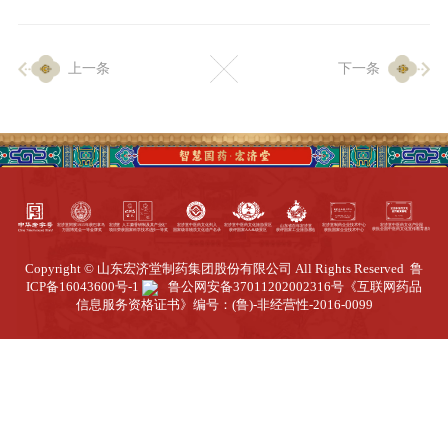
企业生产
上一条
下一条
生产设施
生产工艺
品质保证
质量中心
工业旅游
园区全览
Copyright © 山东宏济堂制药集团股份有限公司 All Rights Reserved
鲁
商务合作
ICP备16043600号-1
鲁公网安备37011202002316号
《互联网药品
信息服务资格证书》编号：(鲁)-非经营性-2016-0099
招标公告
商务中心
新闻动态
资讯要闻
视频中心
中医养生
联系我们