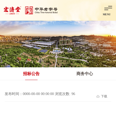
MENU
首页
走进宏济堂
集团概况
企业文化
百年历程
百年荣誉
分子公司
产品中心
非处方药
处方药
金牌阿胶
智慧中药房
中药饮片
招标公告
商务中心
智能制造
智慧中药房
莱芜智能智造项目
鲁北制药项目
阿胶智
发布时间：0000-00-00 00:00:00 浏览次数: 96
下载
科技与创新
中央研究院简介
研发平台
研发方向
合作交流