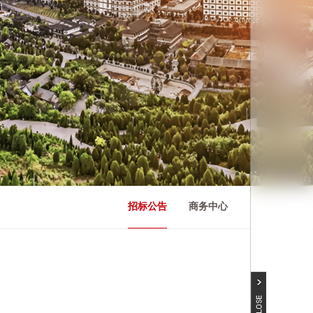
商务合作
新闻动态
联系我们
招标公告
商务中心